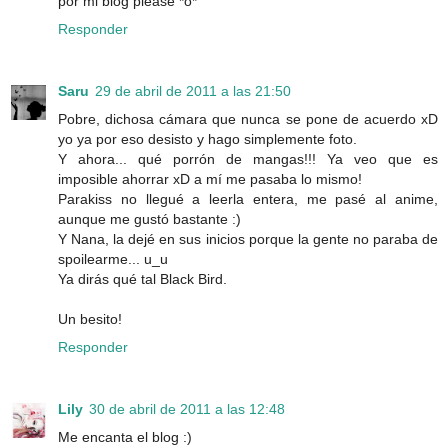
por mi blog please *o*
Responder
Saru
29 de abril de 2011 a las 21:50
Pobre, dichosa cámara que nunca se pone de acuerdo xD
yo ya por eso desisto y hago simplemente foto.
Y ahora... qué porrón de mangas!!! Ya veo que es
imposible ahorrar xD a mí me pasaba lo mismo!
Parakiss no llegué a leerla entera, me pasé al anime,
aunque me gustó bastante :)
Y Nana, la dejé en sus inicios porque la gente no paraba de
spoilearme... u_u
Ya dirás qué tal Black Bird.
Un besito!
Responder
Lily
30 de abril de 2011 a las 12:48
Me encanta el blog :)