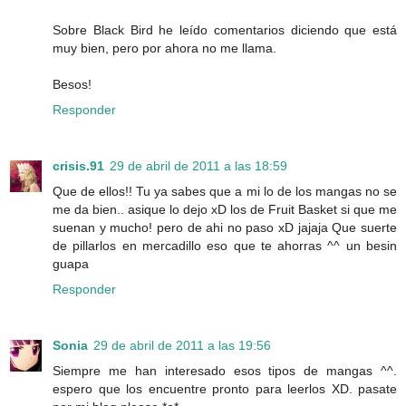
Sobre Black Bird he leído comentarios diciendo que está
muy bien, pero por ahora no me llama.
Besos!
Responder
crisis.91
29 de abril de 2011 a las 18:59
Que de ellos!! Tu ya sabes que a mi lo de los mangas no se
me da bien.. asique lo dejo xD los de Fruit Basket si que me
suenan y mucho! pero de ahi no paso xD jajaja Que suerte
de pillarlos en mercadillo eso que te ahorras ^^ un besin
guapa
Responder
Sonia
29 de abril de 2011 a las 19:56
Siempre me han interesado esos tipos de mangas ^^.
espero que los encuentre pronto para leerlos XD. pasate