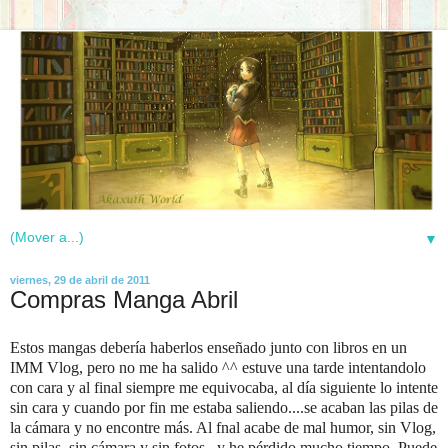
▼
viernes, 29 de abril de 2011
Compras Manga Abril
Estos mangas debería haberlos enseñado junto con libros en un
IMM Vlog, pero no me ha salido ^^ estuve una tarde intentandolo
con cara y al final siempre me equivocaba, al día siguiente lo intente
sin cara y cuando por fin me estaba saliendo....se acaban las pilas de
la cámara y no encontre más. Al fnal acabe de mal humor, sin Vlog,
sin pilas, sin cámara y sin fotos...y he pérdido mucho tiempo. Puede