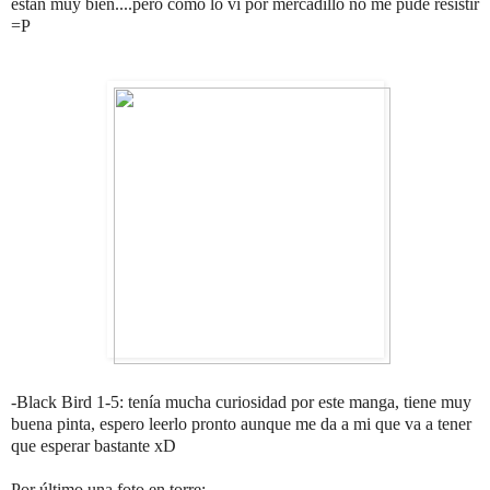
están muy bien....pero como lo ví por mercadillo no me pude resistir
=P
-Black Bird 1-5: tenía mucha curiosidad por este manga, tiene muy
buena pinta, espero leerlo pronto aunque me da a mi que va a tener
que esperar bastante xD
Por último una foto en torre: